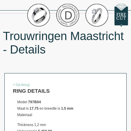
Trouwringen Maastricht
- Details
< Ga terug
RING DETAILS
Model
797B04
Maat is
17.75
en breedte is
1.5 mm
Materiaal
Thickness 1,2 mm