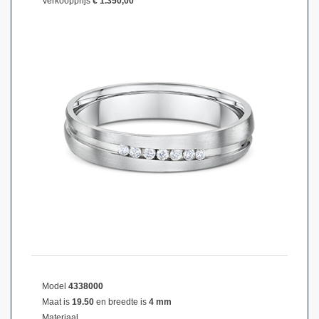
Verkoopprijs
€ 1.350,00
Model
4338000
Maat is
19.50
en breedte is
4 mm
Materiaal