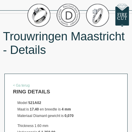
Trouwringen Maastricht
- Details
< Ga terug
RING DETAILS
Model
521A02
Maat is
17.40
en breedte is
4 mm
Materiaal
Diamant gewicht is
0,070
Thickness 1.60 mm