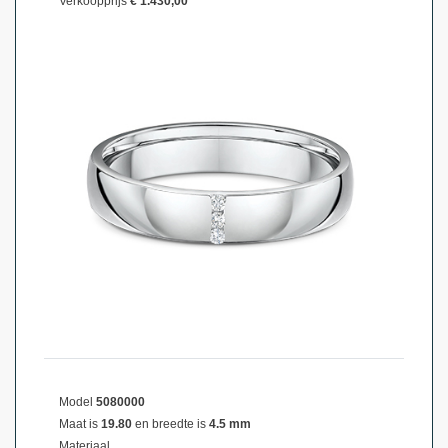
Verkoopprijs
€ 1.430,00
Model
5080000
Maat is
19.80
en breedte is
4.5 mm
Materiaal