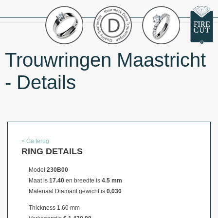
Trouwringen Maastricht
- Details
< Ga terug
RING DETAILS
Model
230B00
Maat is
17.40
en breedte is
4.5 mm
Materiaal
Diamant gewicht is
0,030
Thickness 1.60 mm