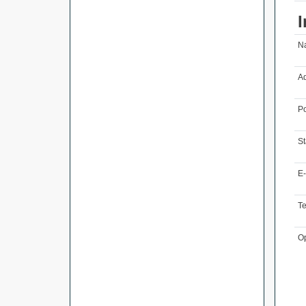
I
N
Ad
Po
St
E-
T
O