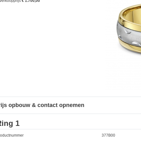
Verkoopprijs
€ 1.700,00
rijs opbouw & contact opnemen
Ring 1
roductnummer
377B00