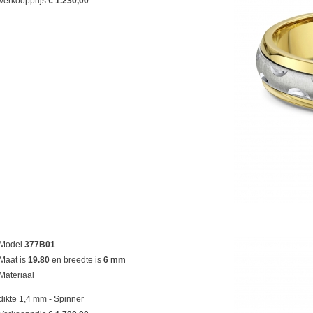
Verkoopprijs
€ 1.230,00
Model
377B01
Maat is
19.80
en breedte is
6 mm
Materiaal
dikte 1,4 mm - Spinner