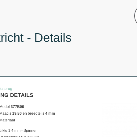
icht - Details
Ga terug
ING DETAILS
Model
377B00
Maat is
19.80
en breedte is
4 mm
Materiaal
dikte 1,4 mm - Spinner