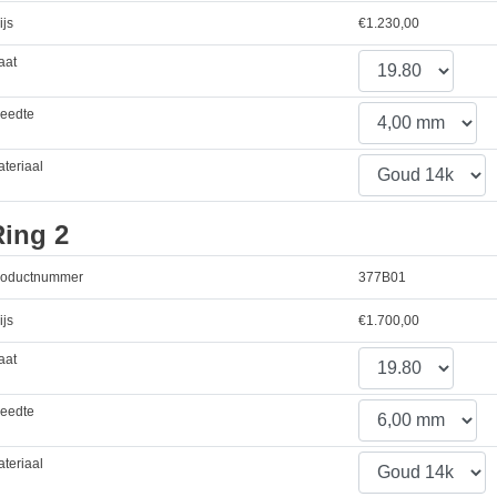
ijs
€
1.230,00
aat
reedte
teriaal
Ring 2
roductnummer
377B01
ijs
€
1.700,00
aat
reedte
teriaal