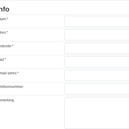
nfo
aam:*
res:*
stcode:*
ad:*
mail adres:*
elefoonnummer:
pmerking: