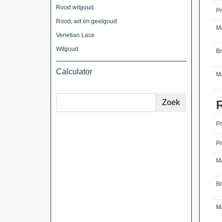
Rood witgoud
Pr
Rood, wit en geelgoud
M
Venetian Lace
Witgoud
B
Calculator
Ma
P
Pr
M
B
Ma