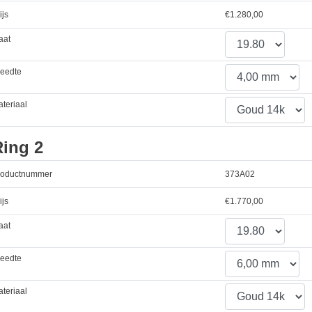
ijs
€
1.280,00
aat
reedte
teriaal
Ring 2
roductnummer
373A02
ijs
€
1.770,00
aat
reedte
teriaal