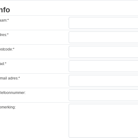
nfo
aam:*
res:*
stcode:*
ad:*
mail adres:*
elefoonnummer:
pmerking: