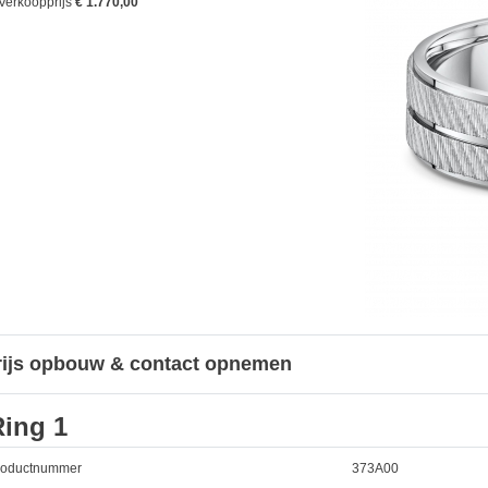
Verkoopprijs
€ 1.770,00
rijs opbouw & contact opnemen
Ring 1
roductnummer
373A00