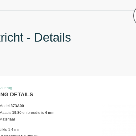
icht - Details
Ga terug
ING DETAILS
Model
373A00
Maat is
19.80
en breedte is
4 mm
Materiaal
dikte 1,4 mm