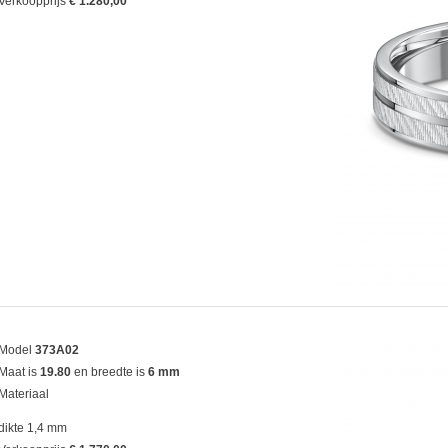
Verkoopprijs
€ 1.280,00
Model
373A02
Maat is
19.80
en breedte is
6 mm
Materiaal
dikte 1,4 mm