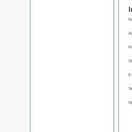
I
N
Ad
Po
St
E-
T
O