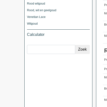
Rood witgoud
Pr
Rood, wit en geelgoud
M
Venetian Lace
Witgoud
B
Calculator
Ma
P
Pr
M
B
Ma