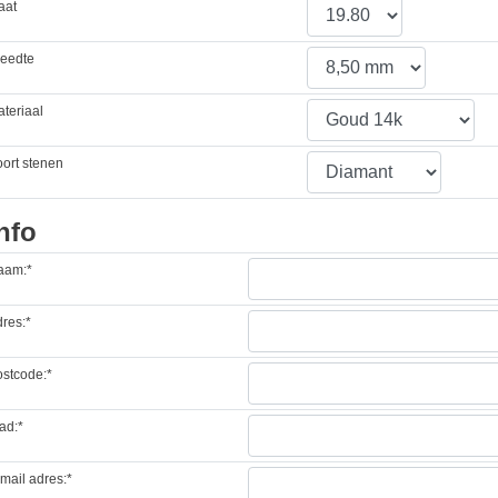
aat
reedte
teriaal
ort stenen
nfo
aam:*
res:*
stcode:*
ad:*
mail adres:*