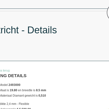
icht - Details
Ga terug
ING DETAILS
Model
2493000
Maat is
19.80
en breedte is
8.5 mm
Materiaal
Diamant gewicht is
0,510
dikte 2,4 mm - Flexible