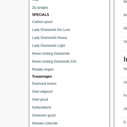
M
Zij randjes
SPECIALS
B
Carbon goud
Ma
Lady Diamonds De Luxe
Lady Diamonds Heavy
So
Lady Diamonds Light
Never ending Diamonds
I
Never ending Diamonds XXL
N
Relatie ringen
Trouwringen
Ad
Diamond lovers
Geel witgoud
Po
Geel goud
Gefaceteerd
St
Geweven goud
E-
Nieuwe collectie