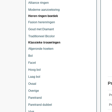
Alliance ringen
Moderne aanzoeksring
Heren ringen boetiek
Fasion herenringen
Goud met Diamant
Traditioneel Bicolor
Klassieke trouwringen
Afgeronde hoeken
Bol
Facet
Hoog bol
Laag bol
P
Ovaal
Overige
P
Parelrand
Parelrand dubbel
Pr
Vlak