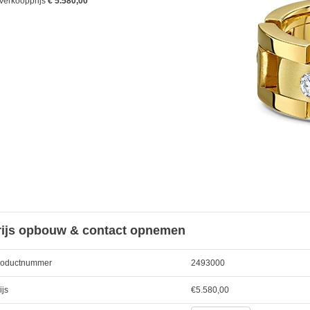
Verkoopprijs
€ 5.580,00
rijs opbouw & contact opnemen
roductnummer
2493000
ijs
€
5.580,00