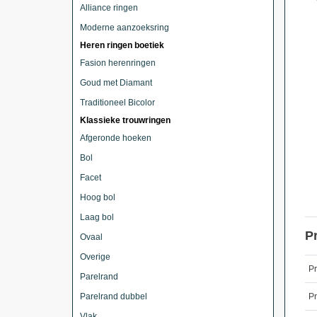
Alliance ringen
Moderne aanzoeksring
Heren ringen boetiek
Fasion herenringen
Goud met Diamant
Traditioneel Bicolor
Klassieke trouwringen
Afgeronde hoeken
Bol
Facet
Hoog bol
Laag bol
P
Ovaal
Overige
P
Parelrand
Parelrand dubbel
Pr
Vlak