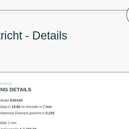
icht - Details
Ga terug
ING DETAILS
Model
636A00
Maat is
19.80
en breedte is
7 mm
Materiaal
Diamant gewicht is
0,150
dikte 2 mm