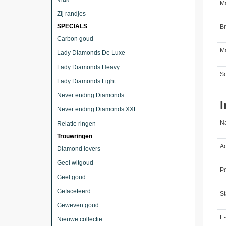
M
Zij randjes
SPECIALS
B
Carbon goud
Ma
Lady Diamonds De Luxe
Lady Diamonds Heavy
So
Lady Diamonds Light
Never ending Diamonds
I
Never ending Diamonds XXL
N
Relatie ringen
Trouwringen
Ad
Diamond lovers
Geel witgoud
Po
Geel goud
Gefaceteerd
St
Geweven goud
E-
Nieuwe collectie