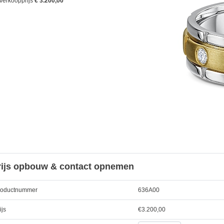
Verkoopprijs
€ 3.200,00
rijs opbouw & contact opnemen
roductnummer
636A00
ijs
€
3.200,00