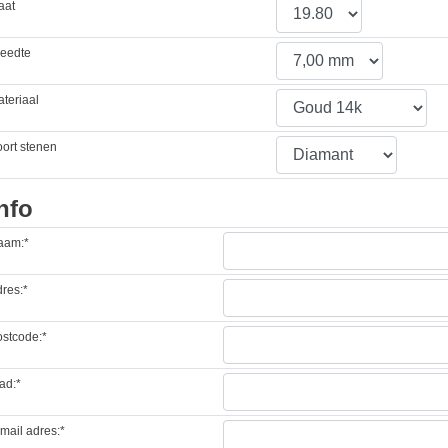
aat
reedte
teriaal
ort stenen
nfo
aam:*
res:*
stcode:*
ad:*
mail adres:*