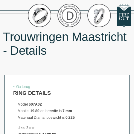
Trouwringen Maastricht
- Details
< Ga terug
RING DETAILS
Model
607A02
Maat is
19.80
en breedte is
7 mm
Materiaal
Diamant gewicht is
0,225
dikte 2 mm