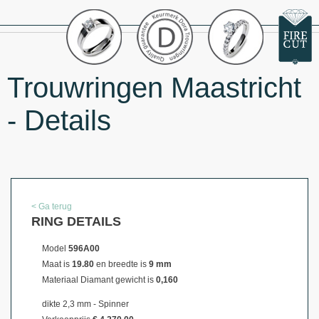
Trouwringen Maastricht
- Details
< Ga terug
RING DETAILS
Model
596A00
Maat is
19.80
en breedte is
9 mm
Materiaal
Diamant gewicht is
0,160
dikte 2,3 mm - Spinner