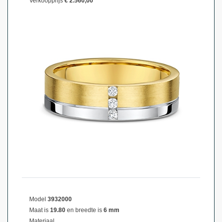
Verkoopprijs
€ 2.560,00
Model
3932000
Maat is
19.80
en breedte is
6 mm
Materiaal