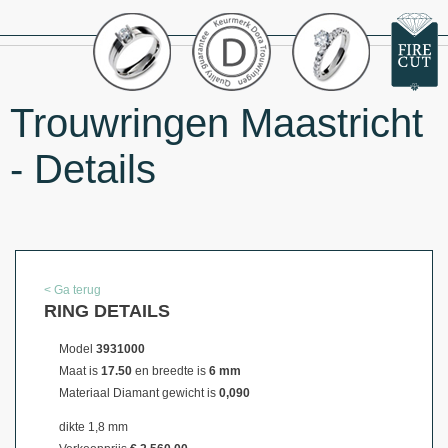
Trouwringen Maastricht
- Details
< Ga terug
RING DETAILS
Model
3931000
Maat is
17.50
en breedte is
6 mm
Materiaal
Diamant gewicht is
0,090
dikte 1,8 mm