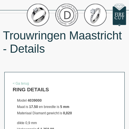
Trouwringen Maastricht
- Details
< Ga terug
RING DETAILS
Model
4039000
Maat is
17.50
en breedte is
5 mm
Materiaal
Diamant gewicht is
0,020
dikte 0,9 mm