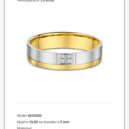
Verkoopprijs
€ 1.250,00
Model
4043000
Maat is
19.80
en breedte is
5 mm
Materiaal